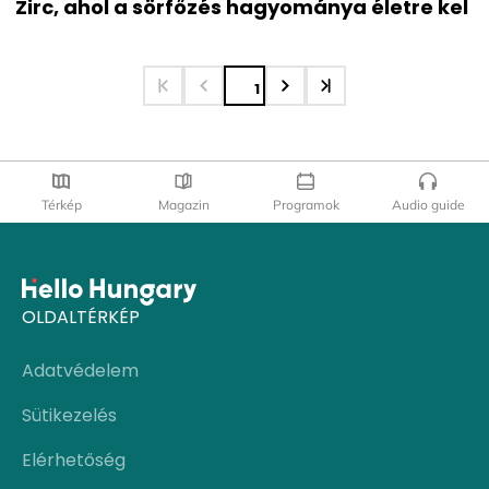
Zirc, ahol a sörfőzés hagyománya életre kel
1
Térkép
Magazin
Programok
Audio guide
OLDALTÉRKÉP
Adatvédelem
Sütikezelés
Elérhetőség