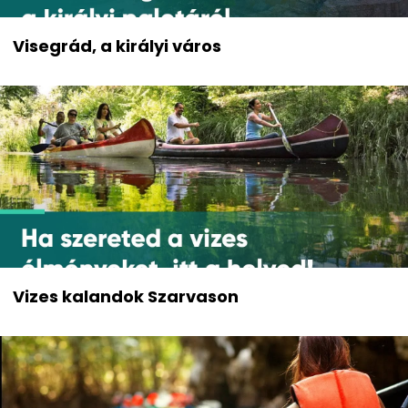
Visegrád, a királyi város
Vizes kalandok Szarvason